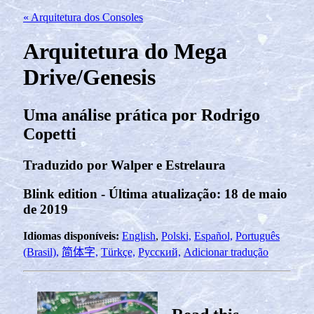
« Arquitetura dos Consoles
Arquitetura do Mega
Drive/Genesis
Uma análise prática por Rodrigo
Copetti
Traduzido por Walper e Estrelaura
Blink edition - Última atualização: 18 de maio
de 2019
Idiomas disponíveis:
English
,
Polski,
Español,
Português
(Brasil),
简体字,
Türkçe,
Русский,
Adicionar tradução