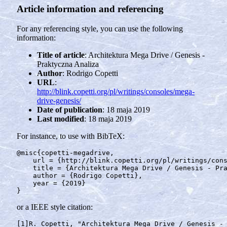
Article information and referencing
For any referencing style, you can use the following
information:
Title of article
: Architektura Mega Drive / Genesis -
Praktyczna Analiza
Author
: Rodrigo Copetti
URL
:
http://blink.copetti.org/pl/writings/consoles/mega-
drive-genesis/
Date of publication
: 18 maja 2019
Last modified
: 18 maja 2019
For instance, to use with BibTeX:
@misc
{
copetti-megadrive
,
url
=
{http://blink.copetti.org/pl/writings/con
title
=
{Architektura Mega Drive / Genesis - Pr
author
=
{Rodrigo Copetti}
,
year
=
{2019}
}
or a IEEE style citation: