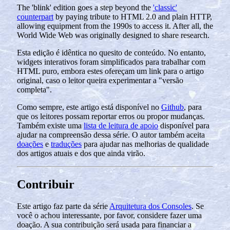
The 'blink' edition goes a step beyond the
'classic'
counterpart
by paying tribute to HTML 2.0 and plain HTTP,
allowing equipment from the 1990s to access it. After all, the
World Wide Web was originally designed to share research.
Esta edição é idêntica no quesito de conteúdo. No entanto,
widgets interativos foram simplificados para trabalhar com
HTML puro, embora estes ofereçam um link para o artigo
original, caso o leitor queira experimentar a "versão
completa".
Como sempre, este artigo está disponível no
Github
, para
que os leitores possam reportar erros ou propor mudanças.
Também existe uma
lista de leitura de apoio
disponível para
ajudar na compreensão dessa série. O autor também aceita
doações
e
traduções
para ajudar nas melhorias de qualidade
dos artigos atuais e dos que ainda virão.
Contribuir
Este artigo faz parte da série
Arquitetura dos Consoles
. Se
você o achou interessante, por favor, considere fazer uma
doação. A sua contribuição será usada para financiar a