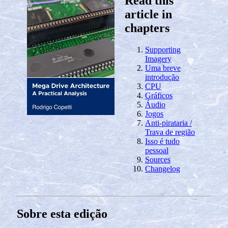
Read this
article in
chapters
Supporting
Imagery
Uma breve
introdução
CPU
Gráficos
Áudio
Jogos
Anti-pirataria /
Trava de região
Isso é tudo
pessoal
Sources
Changelog
Sobre esta edição