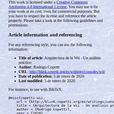
This work is licensed under a
Creative Commons
Attribution 4.0 International License
. You may use it for
your work at no cost, even for commercial purposes. But
you have to respect the license and reference the article
properly. Please take a look at the following guidelines and
permissions:
Article information and referencing
For any referencing style, you can use the following
information:
Title of article
: Arquitectura de la Wii - Un análisis
práctico
Author
: Rodrigo Copetti
URL
:
http://blink.copetti.org/es/writings/consoles/wii/
Date of publication
: 5 de enero de 2020
Last modified
: 5 de enero de 2020
For instance, to use with BibTeX:
@misc
{
copetti-wii
,
url
=
{http://blink.copetti.org/es/writings/con
title
=
{Arquitectura de la Wii - Un análisis p
author
=
{Rodrigo Copetti}
,
year
=
{2020}