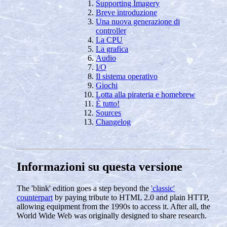
Supporting Imagery
Breve introduzione
Una nuova generazione di
controller
La CPU
La grafica
Audio
I/O
Il sistema operativo
Giochi
Lotta alla pirateria e homebrew
È tutto!
Sources
Changelog
Informazioni su questa versione
The 'blink' edition goes a step beyond the
'classic'
counterpart
by paying tribute to HTML 2.0 and plain HTTP,
allowing equipment from the 1990s to access it. After all, the
World Wide Web was originally designed to share research.