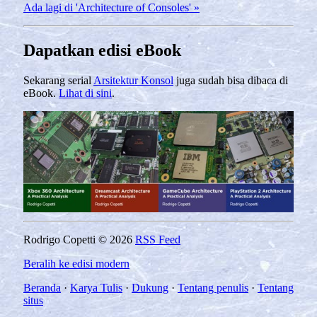
Ada lagi di 'Architecture of Consoles' »
Dapatkan edisi eBook
Sekarang serial
Arsitektur Konsol
juga sudah bisa dibaca di
eBook.
Lihat di sini
.
Rodrigo Copetti © 2026
RSS Feed
Beralih ke edisi modern
Beranda
·
Karya Tulis
·
Dukung
·
Tentang penulis
·
Tentang
situs