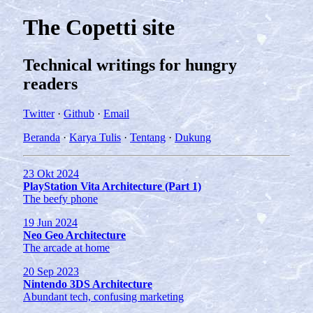
The Copetti site
Technical writings for hungry
readers
Twitter
·
Github
·
Email
Beranda
·
Karya Tulis
·
Tentang
·
Dukung
23 Okt 2024
PlayStation Vita Architecture (Part 1)
The beefy phone
19 Jun 2024
Neo Geo Architecture
The arcade at home
20 Sep 2023
Nintendo 3DS Architecture
Abundant tech, confusing marketing