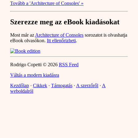
Tovább a 'Architecture of Consoles' »
Szerezze meg az eBook kiadásokat
Most már az
Architecture of Consoles
sorozatot is olvashatja
eBook olvasókon.
Itt ellenőrizheti
.
Rodrigo Copetti © 2026
RSS Feed
Váltás a modern kiadásra
Kezdőlap
·
Cikkek
·
Támogatás
·
A szerzőről
·
A
weboldalról