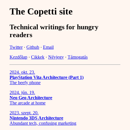
The Copetti site
Technical writings for hungry
readers
Twitter
·
Github
·
Email
Kezdőlap
·
Cikkek
·
Névjegy
·
Támogatás
2024. okt. 23.
PlayStation Vita Architecture (Part 1)
The beefy phone
2024. jún. 19.
Neo Geo Architecture
The arcade at home
2023. szept. 20.
Nintendo 3DS Architecture
Abundant tech, confusing marketing