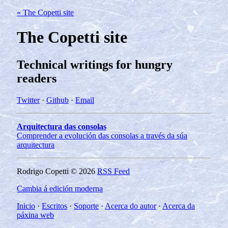
« The Copetti site
The Copetti site
Technical writings for hungry
readers
Twitter
·
Github
·
Email
Arquitectura das consolas
Comprender a evolución das consolas a través da súa
arquitectura
Rodrigo Copetti © 2026
RSS Feed
Cambia á edición moderna
Inicio
·
Escritos
·
Soporte
·
Acerca do autor
·
Acerca da
páxina web