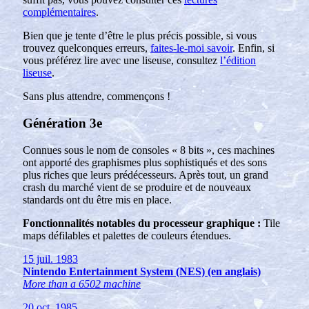
complémentaires
.
Bien que je tente d’être le plus précis possible, si vous
trouvez quelconques erreurs,
faites-le-moi savoir
. Enfin, si
vous préférez lire avec une liseuse, consultez
l’édition
liseuse
.
Sans plus attendre, commençons !
Génération 3e
Connues sous le nom de consoles « 8 bits », ces machines
ont apporté des graphismes plus sophistiqués et des sons
plus riches que leurs prédécesseurs. Après tout, un grand
crash du marché vient de se produire et de nouveaux
standards ont du être mis en place.
Fonctionnalités notables du processeur graphique :
Tile
maps défilables et palettes de couleurs étendues.
15 juil. 1983
Nintendo Entertainment System (NES) (en anglais)
More than a 6502 machine
20 oct. 1985