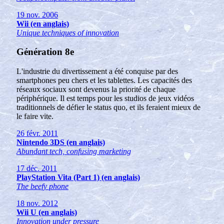
19 nov. 2006
Wii (en anglais)
Unique techniques of innovation
Génération 8e
L'industrie du divertissement a été conquise par des
smartphones peu chers et les tablettes. Les capacités des
réseaux sociaux sont devenus la priorité de chaque
périphérique. Il est temps pour les studios de jeux vidéos
traditionnels de défier le status quo, et ils feraient mieux de
le faire vite.
26 févr. 2011
Nintendo 3DS (en anglais)
Abundant tech, confusing marketing
17 déc. 2011
PlayStation Vita (Part 1) (en anglais)
The beefy phone
18 nov. 2012
Wii U (en anglais)
Innovation under pressure