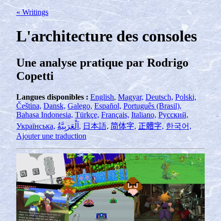
« Writings
L'architecture des consoles
Une analyse pratique par Rodrigo
Copetti
Langues disponibles :
English
,
Magyar,
Deutsch,
Polski,
Čeština,
Dansk,
Galego,
Español,
Português (Brasil),
Bahasa Indonesia,
Türkçe,
Français,
Italiano,
Русский,
Українська,
اَلْعَرَبِيَّةُ,
日本語,
简体字,
正體字,
한국어,
Ajouter une traduction