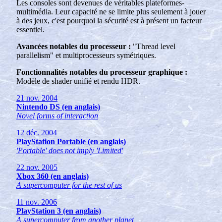
Les consoles sont devenues de véritables plateformes-
multimédia. Leur capacité ne se limite plus seulement à jouer
à des jeux, c'est pourquoi la sécurité est à présent un facteur
essentiel.
Avancées notables du processeur :
"Thread level
parallelism" et multiprocesseurs symétriques.
Fonctionnalités notables du processeur graphique :
Modèle de shader unifié et rendu HDR.
21 nov. 2004
Nintendo DS (en anglais)
Novel forms of interaction
12 déc. 2004
PlayStation Portable (en anglais)
'Portable' does not imply 'Limited'
22 nov. 2005
Xbox 360 (en anglais)
A supercomputer for the rest of us
11 nov. 2006
PlayStation 3 (en anglais)
A supercomputer from another planet