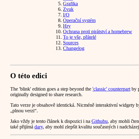
Grafika
Zvuk
I/O
Operační systém
Hry
Ochrana proti pirátství a homebrew
To je vše, přátelé
Sources
Changelog
O této edici
The 'blink' edition goes a step beyond the
'classic' counterpart
by p
originally designed to share research.
Tato verze je obsahově identická. Nicméně interaktivní widgety 
„plnou verzi“.
Jako vždy je tento článek k dispozici i na
Githubu
, aby mohli čte
také přijímá
dary
, aby mohl zlepšit kvalitu současných i nadcházej