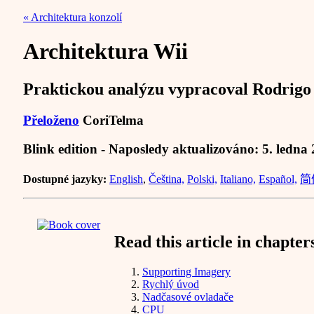
« Architektura konzolí
Architektura Wii
Praktickou analýzu vypracoval Rodrigo
Přeloženo
CoriTelma
Blink edition - Naposledy aktualizováno: 5. ledna
Dostupné jazyky:
English
,
Čeština,
Polski,
Italiano,
Español,
简
Read this article in chapter
Supporting Imagery
Rychlý úvod
Nadčasové ovladače
CPU