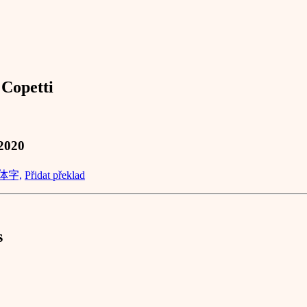
 Copetti
 2020
体字,
Přidat překlad
s