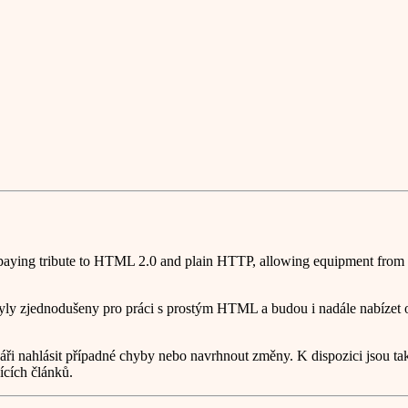
aying tribute to HTML 2.0 and plain HTTP, allowing equipment from th
byly zjednodušeny pro práci s prostým HTML a budou i nadále nabízet 
náři nahlásit případné chyby nebo navrhnout změny. K dispozici jsou t
ících článků.