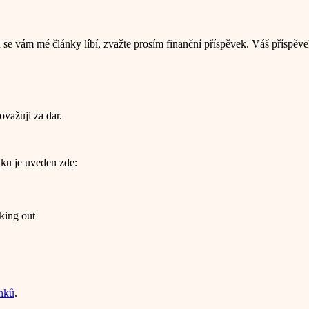
 se vám mé články líbí, zvažte prosím finanční příspěvek. Váš příspěve
ovažuji za dar.
nku je uveden zde:
king out
ánků
.