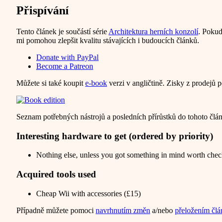
Přispívání
Tento článek je součástí série
Architektura herních konzolí
. Pokud
mi pomohou zlepšit kvalitu stávajících i budoucích článků.
Donate with PayPal
Become a Patreon
Můžete si také koupit
e-book
verzi v angličtině. Zisky z prodejů p
Seznam potřebných nástrojů a posledních přírůstků do tohoto člá
Interesting hardware to get (ordered by priority)
Nothing else, unless you got something in mind worth chec
Acquired tools used
Cheap Wii with accessories (£15)
Případně můžete pomoci
navrhnutím změn
a/nebo
přeložením čl