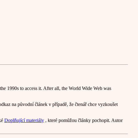
e 1990s to access it. After all, the World Wide Web was
odkaz na původní článek v případě, že čtenář chce vyzkoušet
aké
Doplňující materiály
, které pomůžou články pochopit. Autor