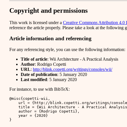
Copyright and permissions
This work is licensed under a
Creative Commons Attribution 4.0 I
reference the article properly. Please take a look at the following
Article information and referencing
For any referencing style, you can use the following information:
Title of article
: Wii Architecture - A Practical Analysis
Author
: Rodrigo Copetti
URL
:
http://blink.copetti.org/writings/consoles/wii/
Date of publication
: 5 January 2020
Last modified
: 5 January 2020
For instance, to use with BibTeX:
@misc
{
copetti-wii
,
url
=
{http://blink.copetti.org/writings/consol
title
=
{Wii Architecture - A Practical Analysi
author
=
{Rodrigo Copetti}
,
year
=
{2020}
}