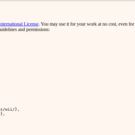
nternational License
. You may use it for your work at no cost, even fo
 guidelines and permissions:
es/wii/}
,
s}
,